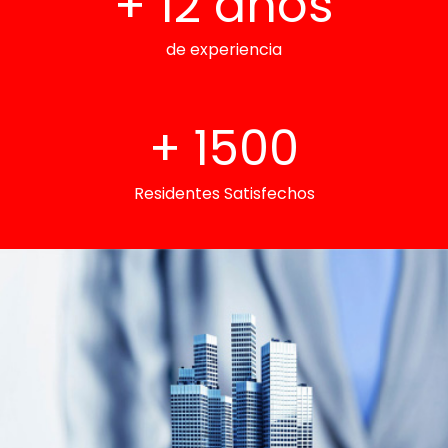
+
12
años
de experiencia
+
1500
Residentes Satisfechos