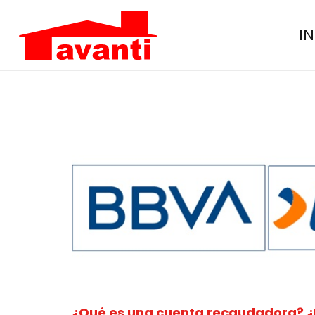
IN
¿Qué es una cuenta recaudadora? ¿E